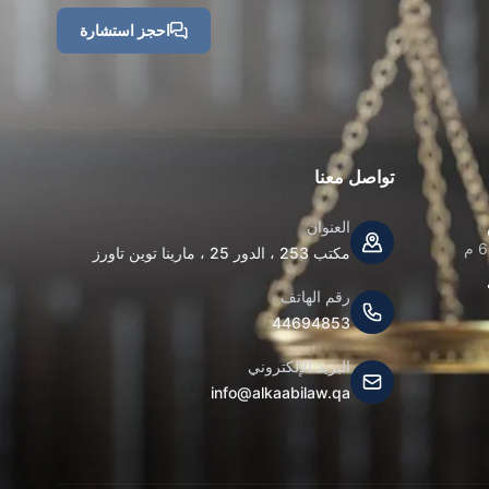
احجز استشارة
تواصل معنا
العنوان
مكتب 253 ، الدور 25 ، مارينا توين تاورز
رقم الهاتف
44694853
البريد الإلكتروني
info@alkaabilaw.qa