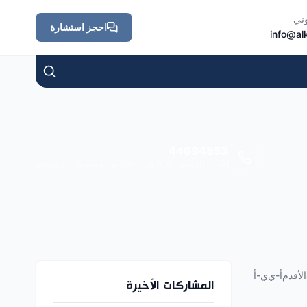
وني
احجز استشارة
info@al
44694853
الأحد - الخميس 9:00 ص - 6:00 م الجمعة والسبت عطلة
الأقدم
أ-ي
ي-أ
المشاركات الأخيرة