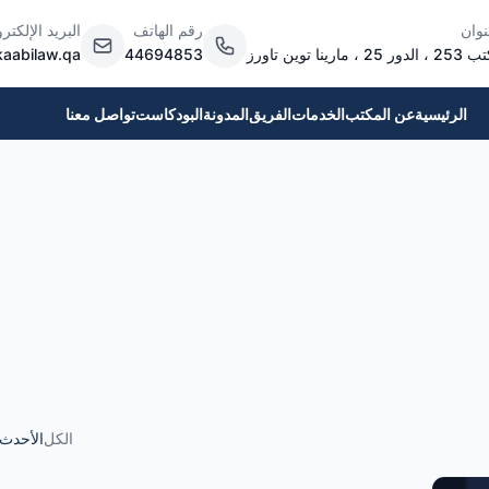
نوان
رقم الهاتف
البريد الإلكتر
ر 25 ، مارينا توين تاورز
44694853
kaabilaw.qa
الرئيسية
عن المكتب
الخدمات
الفريق
المدونة
البودكاست
تواصل معنا
الكل
الأحدث