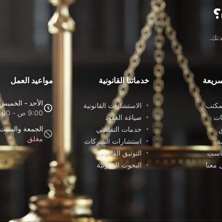
؟
دتك.
ريعة
خدماتنا القانونية
مواعيد العمل
الأحد - الخميس
مكتب
الاستشارات القانونية
•
9:00 ص - 6:00 م
ات
صياغة العقود
•
الجمعة والسبت
ق
خدمات التقاضي
•
مغلق
ة
استشارات الشركات
•
كاست
التوثيق القانوني
•
 معنا
البحوث القانونية
•